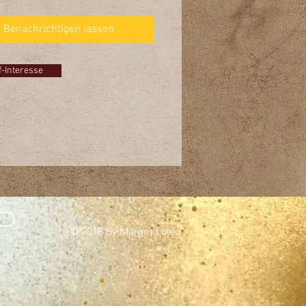
l, Epoxidharz
Benachrichtigen lassen
se am Kauf dieses Tisches?
 Sie auf den Button und schreiben
einfach eine E-Mail!
f-Interesse
© 2018 by Margot Lulei