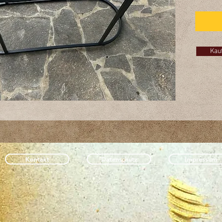
Silikonö
Interes
Klicken
Sie mir 
Kau
Kontakt
Datenschutz
Impressum