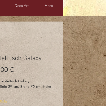
Deco Art
More
telltisch Galaxy
Preis
,00 €
eistelltisch Galaxy
Tiefe 29 cm, Breite 75 cm, Höhe
l: 2 Ablagen, Holzwerkstoff und
rfügbar
Acryl, Acryllack,