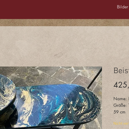
Bilder
Beis
425
Name: B
Größe: 
59 cm
Materia
Nicht ve
Metall, 