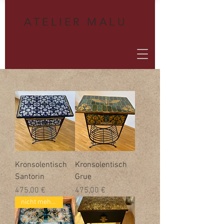
A
TELIER MALU
Kronsolentisch
Kronsolentisch
Santorin
Grue
Preis
Preis
475,00 €
475,00 €
nicht mehr verfügbar