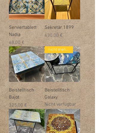
Serviertablett
Sekretär 1899
Nadia
Preis
430,00 €
Preis
68,00 €
nicht mehr verfügbar
Beistelltisch
Beistelltisch
Bajot
Galaxy
Nicht verfügbar
Preis
325,00 €