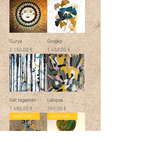
Surya
Gingko
Preis
Preis
2.150,00 €
1.450,00 €
Get together
Lalique
Preis
Preis
1.480,00 €
390,00 €
nicht mehr verfügbar
nicht mehr verfügbar