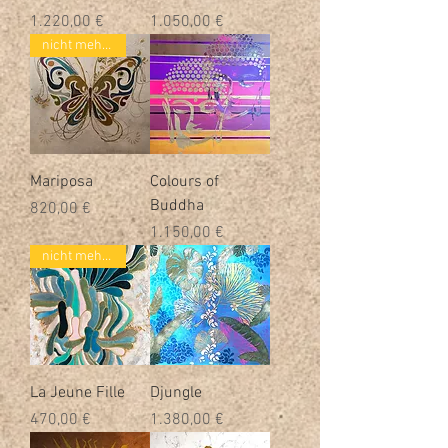
Preis
Preis
1.220,00 €
1.050,00 €
nicht mehr verfügbar
Mariposa
Colours of
Buddha
Preis
820,00 €
Preis
1.150,00 €
nicht mehr verfügbar
La Jeune Fille
Djungle
Preis
Preis
470,00 €
1.380,00 €