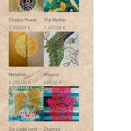
Chadya Power
The Mother
Preis
Preis
1.350,00 €
1.450,00 €
Mehendi
Mayura
Preis
Preis
4.200,00 €
480,00 €
Die Liebe heilt
Chamsa