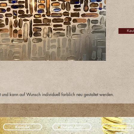
Klicken
Sie mir 
Kau
t und kann auf Wunsch individuell farblich neu gestaltet werden.
Kontakt
Datenschutz
Impressum