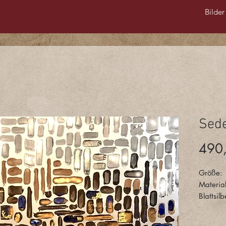
Bilder
Sed
490
Größe:
Material
Blattsilb
Interess