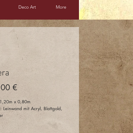
Deco Art
More
era
Preis
,00 €
 1,20m x 0,80m
: Leinwand mit Acryl, Blattgold,
er
e am Kauf dieses Bildes?