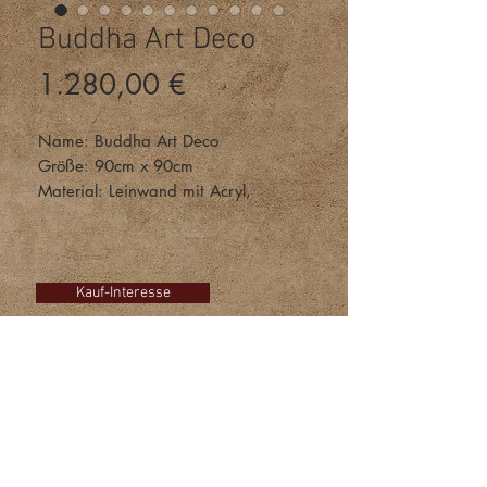
Buddha Art Deco
Preis
1.280,00 €
Name: Buddha Art Deco
Größe: 90cm x 90cm
Material: Leinwand mit Acryl,
Acrylgel, Facettenlack, Schlagmetall
Interesse am Kauf dieses Bildes?
Klicken Sie auf den Button und
schreiben Sie mir einfach eine E-
Kauf-Interesse
Mail!
Galerie
Kontakt