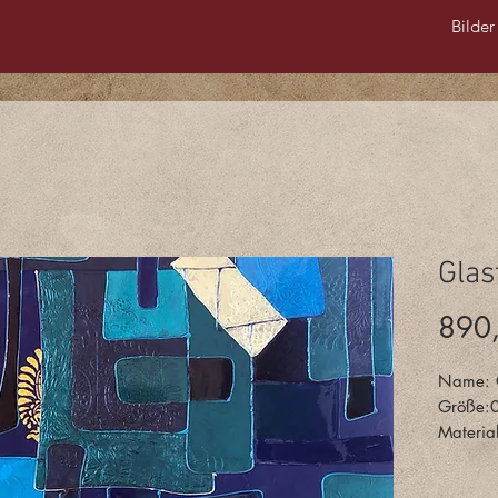
Bilder
Glas
890
Name: G
Größe:
Materia
Interess