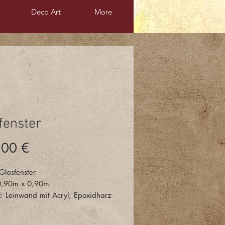
Deco Art
More
fenster
Preis
,00 €
lasfenster
0,90m x 0,90m
l: Leinwand mit Acryl, Epoxidharz
e am Kauf dieses Bildes?