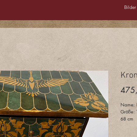
Bilder
Kron
475
Name: K
Größe: 
68 cm
Material
Acrylgel