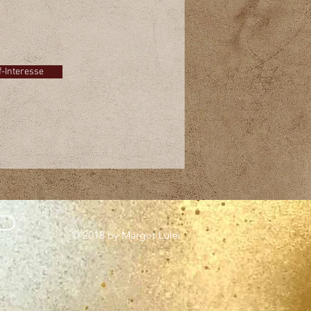
auf
se am Kauf dieses Tisches?
 Sie auf den Button und schreiben
einfach eine E-Mail!
f-Interesse
© 2018 by Margot Lulei