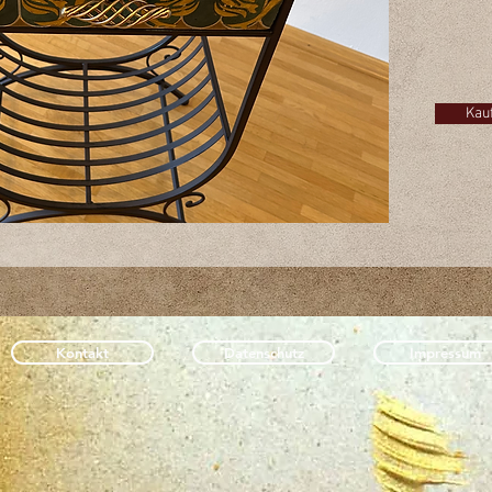
Möbelkn
Interes
Klicken
Sie mir 
Kau
Kontakt
Datenschutz
Impressum