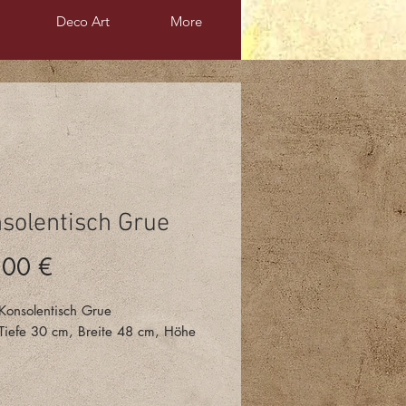
Deco Art
More
solentisch Grue
Preis
,00 €
onsolentisch Grue
Tiefe 30 cm, Breite 48 cm, Höhe
: Antik Design Holz und Metall,
, Epoxidharz, Art Deco-