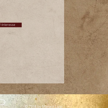
e am Kauf dieses Bildes?
 Sie auf den Button und schreiben
einfach eine E-Mail!
f-Interesse
© 2018 by Margot Lulei