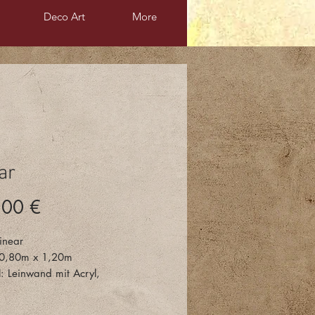
Deco Art
More
ar
Preis
,00 €
inear
 0,80m x 1,20m
l: Leinwand mit Acryl,
atten, Facettenlack