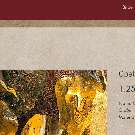
Bilder
Opal
1.2
Name:O
Größe:
Materia
Facette