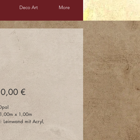
Deco Art
More
Preis
50,00 €
pal
 1,00m x 1,00m
l: Leinwand mit Acryl,
nlack, Pouring, Gießharz