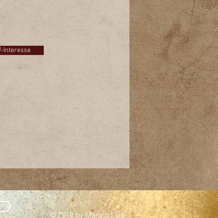
e am Kauf dieses Bildes?
 Sie auf den Button und schreiben
einfach eine E-Mail!
f-Interesse
© 2018 by Margot Lulei