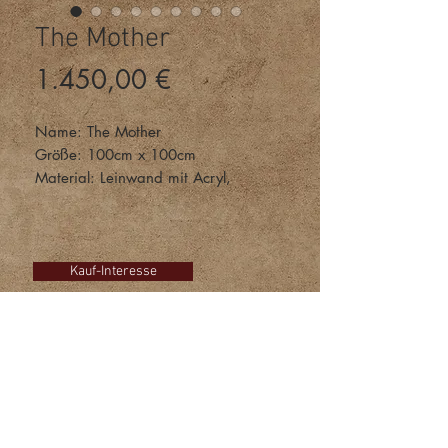
The Mother
Preis
1.450,00 €
Name: The Mother
Größe: 100cm x 100cm
Material: Leinwand mit Acryl,
Acrylgel, Epoxidharz, irisierendes
Schlagmetall
Interesse am Kauf dieses Bildes?
Kauf-Interesse
Klicken Sie auf den Button und
schreiben Sie mir einfach eine E-
Mail!
Galerie
Kontakt