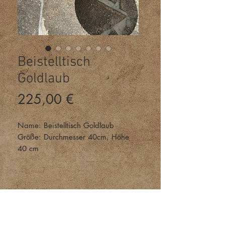
Beistelltisch
Goldlaub
Preis
225,00 €
Name: Beistelltisch Goldlaub
Größe: Durchmesser 40cm, Höhe
40 cm
Material: Tischplatte Vollholz Eiche,
Beine Stahl, Facettenlack, Acrylgel,
Blattgold, Epoxidharz
Kauf-Interesse
Interesse am Kauf dieses Tisches?
Klicken Sie auf den Button und